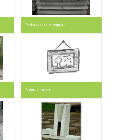
Podstavki za zabojnike
Pobiralci smeti