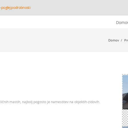
-
poglej podrobnosti
Domo
Domov
/
Pr
ičnih mastih, najbolj pogosto je namestitev na objektih-zidovih.