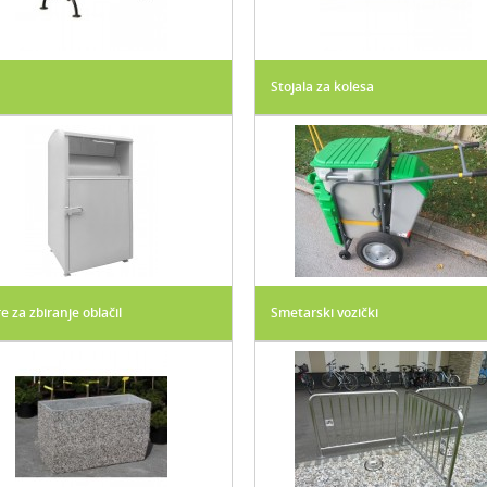
Stojala za kolesa
 za zbiranje oblačil
Smetarski vozički