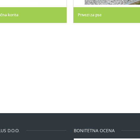
ična korita
Privezi za pse
US D.O.O.
BONITETNA OCENA