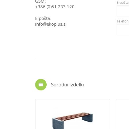
GSM:
E-pošta
+386 (0)51 233 120
E-pošta:
Telefon
info@ekoplus.si
Sorodni Izdelki