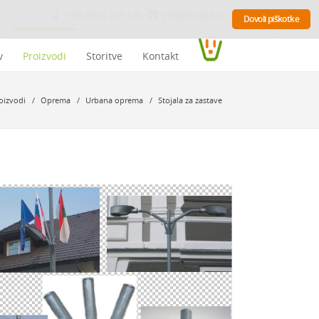
+386 (0)51 233 120
info@ekoplus.si
Dovoli piškotke
v
Proizvodi
Storitve
Kontakt
oizvodi
/
Oprema
/
Urbana oprema
/
Stojala za zastave