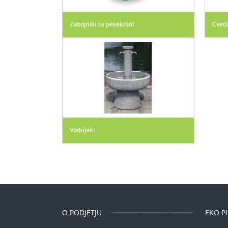
Zabojniki za pesek/sol
Cvetl
Vodnjaki
O PODJETJU
EKO PL