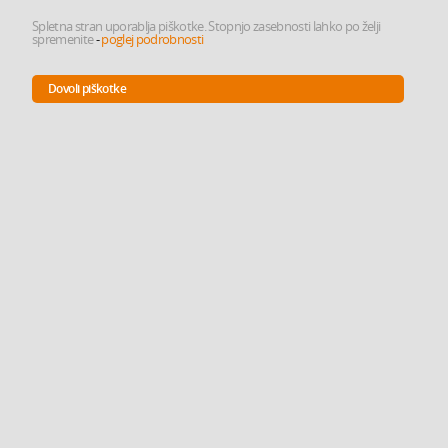
Spletna stran uporablja piškotke. Stopnjo zasebnosti lahko po želji
spremenite
-
poglej podrobnosti
Dovoli piškotke