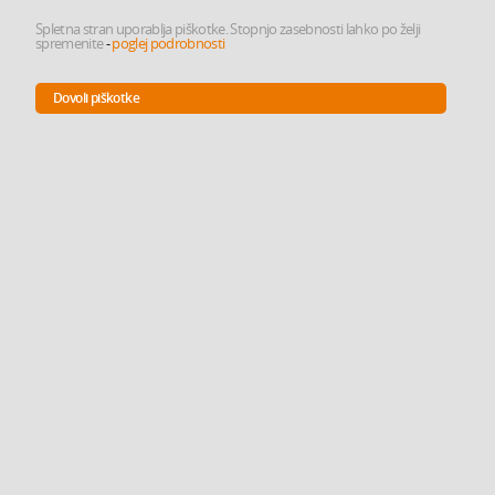
Spletna stran uporablja piškotke. Stopnjo zasebnosti lahko po želji
spremenite
-
poglej podrobnosti
Dovoli piškotke