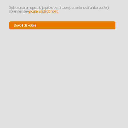
Spletna stran uporablja piškotke. Stopnjo zasebnosti lahko po želji
spremenite
-
poglej podrobnosti
Dovoli piškotke