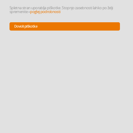
Spletna stran uporablja piškotke. Stopnjo zasebnosti lahko po želji
spremenite
-
poglej podrobnosti
Dovoli piškotke