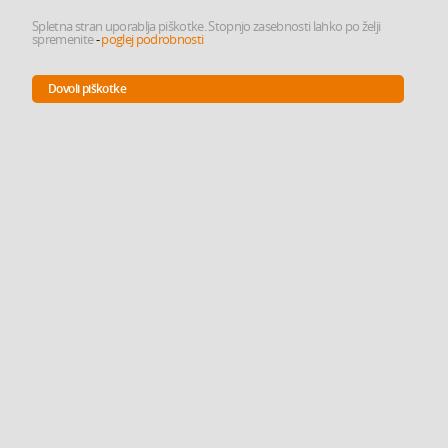
Spletna stran uporablja piškotke. Stopnjo zasebnosti lahko po želji
spremenite
-
poglej podrobnosti
Dovoli piškotke