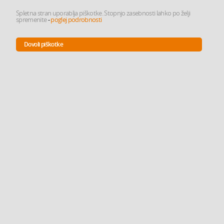
Spletna stran uporablja piškotke. Stopnjo zasebnosti lahko po želji
spremenite
-
poglej podrobnosti
Dovoli piškotke