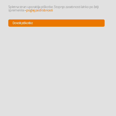
Spletna stran uporablja piškotke. Stopnjo zasebnosti lahko po želji
spremenite
-
poglej podrobnosti
Dovoli piškotke