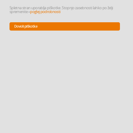
Spletna stran uporablja piškotke. Stopnjo zasebnosti lahko po želji
spremenite
-
poglej podrobnosti
Dovoli piškotke