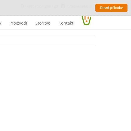
+386 (0)51 233 120
info@ekoplus.si
Dovoli piškotke
v
Proizvodi
Storitve
Kontakt