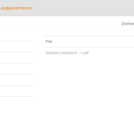
-
poglej podrobnosti
Domo
File
Stabilne stiskalnice - 1.pdf