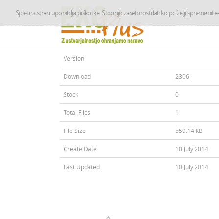
Spletna stran uporablja piškotke. Stopnjo zasebnosti lahko po želji spremenite
Version
Download
2306
Stock
0
Total Files
1
File Size
559.14 KB
Create Date
10 July 2014
Last Updated
10 July 2014