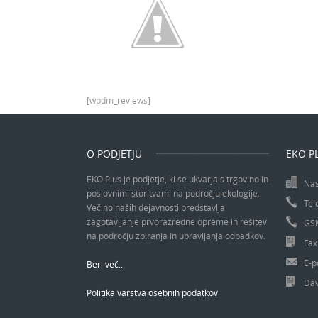
[wpdm_reviews]
O PODJETJU
EKO PL
EKO Plus je podjetje, ki se ukvarja s trgovino in
Nas
poslovnimi storitvami na področju ekologije.
Tel
Večino naših dejavnosti predstavlja
zagotavljanje prvorazredne opreme in rešitev
GS
na področju zbiranja in upravljanja odpadkov.
Fax
E-p
Beri več...
Dav
Politika varstva osebnih podatkov