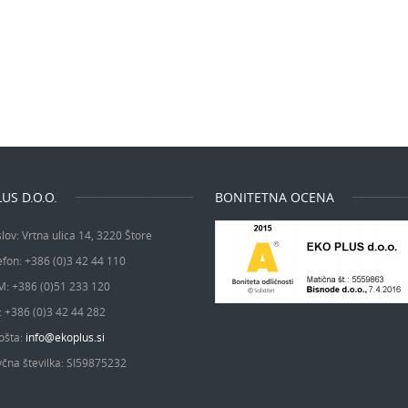
US D.O.O.
BONITETNA OCENA
lov:
Vrtna ulica 14, 3220 Štore
efon:
+386 (0)3 42 44 110
M:
+386 (0)51 233 120
:
+386 (0)3 42 44 282
ošta:
info@ekoplus.si
čna številka:
SI59875232