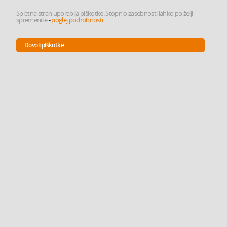
Spletna stran uporablja piškotke. Stopnjo zasebnosti lahko po želji
spremenite
-
poglej podrobnosti
Dovoli piškotke