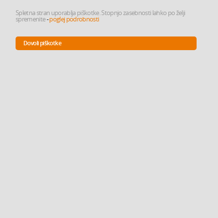
Spletna stran uporablja piškotke. Stopnjo zasebnosti lahko po želji
spremenite
-
poglej podrobnosti
Dovoli piškotke