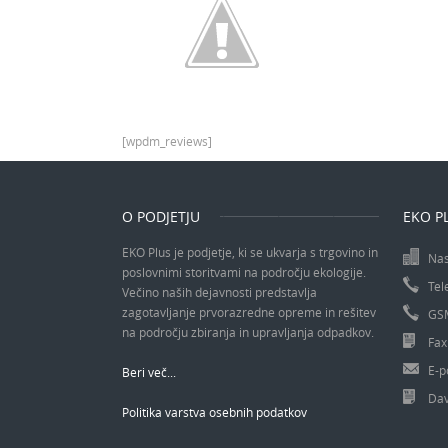
[wpdm_reviews]
O PODJETJU
EKO PL
EKO Plus je podjetje, ki se ukvarja s trgovino in
Nas
poslovnimi storitvami na področju ekologije.
Tel
Večino naših dejavnosti predstavlja
zagotavljanje prvorazredne opreme in rešitev
GS
na področju zbiranja in upravljanja odpadkov.
Fax
E-p
Beri več...
Dav
Politika varstva osebnih podatkov