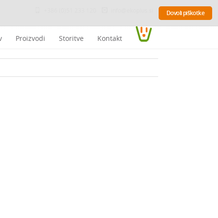
+386 (0)51 233 120
info@ekoplus.si
Dovoli piškotke
v
Proizvodi
Storitve
Kontakt