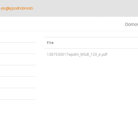
-
poglej podrobnosti
Domo
File
1387530017wpdm_MGB_120_e.pdf