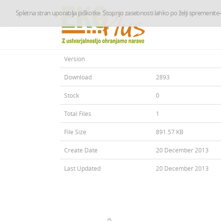
Spletna stran uporablja piškotke. Stopnjo zasebnosti lahko po želji spremenite
Version
Download
2893
Stock
0
Total Files
1
File Size
891.57 KB
Create Date
20 December 2013
Last Updated
20 December 2013