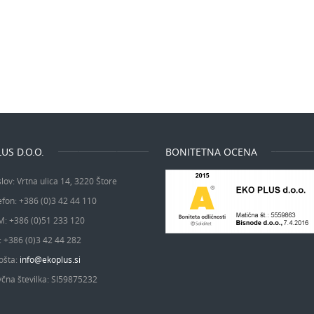
US D.O.O.
BONITETNA OCENA
lov:
Vrtna ulica 14, 3220 Štore
efon:
+386 (0)3 42 44 110
M:
+386 (0)51 233 120
:
+386 (0)3 42 44 282
ošta:
info@ekoplus.si
čna številka:
SI59875232