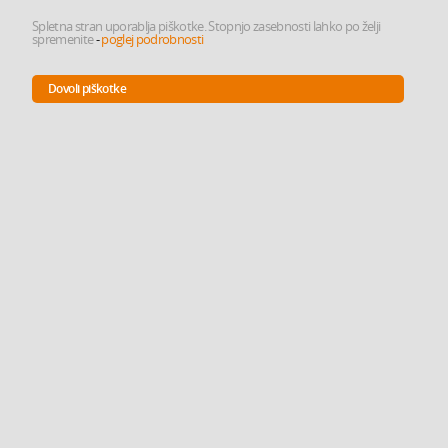
Spletna stran uporablja piškotke. Stopnjo zasebnosti lahko po želji
spremenite
-
poglej podrobnosti
Dovoli piškotke