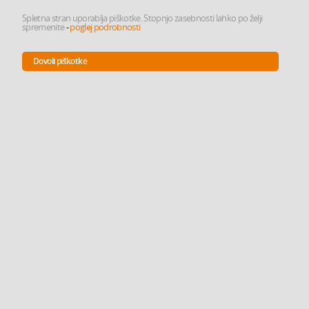
Spletna stran uporablja piškotke. Stopnjo zasebnosti lahko po želji
spremenite
-
poglej podrobnosti
Dovoli piškotke